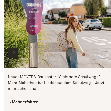
Alle Neuigkeit
arrow_right
Neuer MOVERS-Baukasten "Sichtbare Schulwege" –
Mehr Sicherheit für Kinder auf dem Schulweg – Jetzt
mitmachen und…
Mehr erfahren
arrow_right