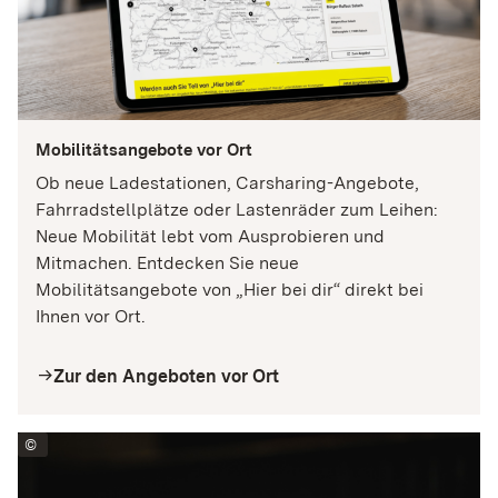
Zugriff auf diese Inhalte keiner manuellen
Zustimmung mehr.
Instagram
Name:
Mobilitätsangebote vor Ort
csrftoken, datr, ds_user_id, mid, rur, sessionid
Ob neue Ladestationen, Carsharing-Angebote,
Fahrradstellplätze oder Lastenräder zum Leihen:
Anbieter:
Neue Mobilität lebt vom Ausprobieren und
Instagram (Meta Platforms Ireland Limited)
Mitmachen. Entdecken Sie neue
Zweck:
Mobilitätsangebote von „Hier bei dir“ direkt bei
Wird verwendet, um Instagram-Inhalte auf der
Ihnen vor Ort.
Website anzuzeigen und mit dem sozialen
Netzwerk zu interagieren. Dabei werden
personenbezogene Daten durch Instagram
Zur den Angeboten vor Ort
arrow_right
verarbeitet.
Cookie Laufzeit:
©
Thomas Niedermüller/www.niedermueller.de
Variiert je nach Cookie (Session bis zu 2 Jahre)