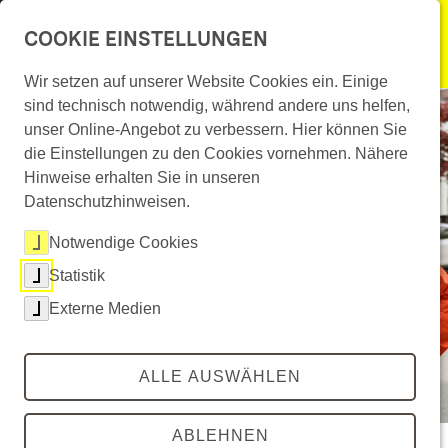
Überspringe Navigation
COOKIE EINSTELLUNGEN
menu
Leichte Sprache
Wir setzen auf unserer Website Cookies ein. Einige
©
2023 Ministerium für Verkehr Baden-Württemberg CC BY-SA
sind technisch notwendig, während andere uns helfen,
Überspringe Hero-Bühne
Gebärdensprache
unser Online-Angebot zu verbessern. Hier können Sie
die Einstellungen zu den Cookies vornehmen. Nähere
Hinweise erhalten Sie in unseren
Datenschutzhinweisen.
Notwendige Cookies
Statistik
Externe Medien
ALLE AUSWÄHLEN
ABLEHNEN