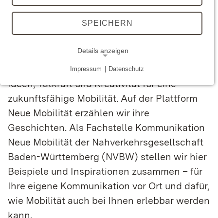
Wir kommunizieren Neue
SPEICHERN
Mobilität
Details anzeigen
Unsere Mobilität ist in Bewegung – überall
im Land.
Menschen engagieren sich mit
Impressum
|
Datenschutz
NOTWENDIGE COOKIES
Ideen, Tatkraft und Kreativität für eine
Technisch notwendige Cookies ermöglichen
zukunftsfähige Mobilität. Auf der Plattform
grundlegende Funktionen und sind für die
Neue Mobilität erzählen wir ihre
einwandfreie Funktion der Webseite erforderlich.
Geschichten. Als Fachstelle Kommunikation
Neue Mobilität der Nahverkehrsgesellschaft
Baden-Württemberg (NVBW) stellen wir hier
STATISTIK
Beispiele und Inspirationen zusammen – für
Statistik-Cookies werden zur Analyse und
Ihre eigene Kommunikation vor Ort und dafür,
Optimierung der Webseite verwendet.
wie Mobilität auch bei Ihnen erlebbar werden
Matomo
kann.