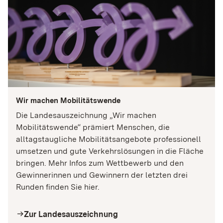
YouTube
Name:
__Secure-1PAPISID, __Secure-1PSID, __Secure-
1PSIDCC, __Secure-1PSIDTS, __Secure-
3PAPISID, __Secure-3PSID, __Secure-3PSIDCC,
__Secure-3PSIDTS, APISID, HSID, SAPISID, SID,
SIDCC, SSID, AEC, NID, OTZ,
SEARCH_SAMESITE, SOCS
Wir machen Mobilitätswende
Anbieter:
Die Landesauszeichnung „Wir machen
Google Ireland Limited
Mobilitätswende“ prämiert Menschen, die
alltagstaugliche Mobilitätsangebote professionell
Zweck:
umsetzen und gute Verkehrslösungen in die Fläche
Wird verwendet, um YouTube-Videos auf der
bringen. Mehr Infos zum Wettbewerb und den
Website anzuzeigen und mit der Videoplattform zu
interagieren. Dabei werden personenbezogene
Gewinnerinnen und Gewinnern der letzten drei
Daten durch YouTube verarbeitet.
Runden finden Sie hier.
Cookie Laufzeit:
Zur Landesauszeichnung
Variiert je nach Cookie (Session bis zu 2 Jahre)
arrow_right