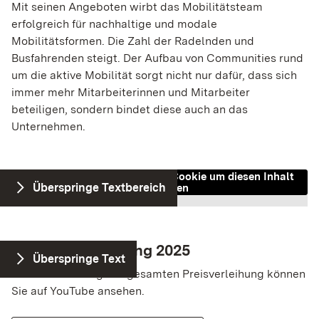
Mit seinen Angeboten wirbt das Mobilitätsteam
YouTube
erfolgreich für nachhaltige und modale
Mobilitätsformen. Die Zahl der Radelnden und
Name:
Busfahrenden steigt. Der Aufbau von Communities rund
__Secure-1PAPISID, __Secure-1PSID, __Secure-
um die aktive Mobilität sorgt nicht nur dafür, dass sich
1PSIDCC, __Secure-1PSIDTS, __Secure-
3PAPISID, __Secure-3PSID, __Secure-3PSIDCC,
immer mehr Mitarbeiterinnen und Mitarbeiter
__Secure-3PSIDTS, APISID, HSID, SAPISID, SID,
beteiligen, sondern bindet diese auch an das
SIDCC, SSID, AEC, NID, OTZ,
Unternehmen.
SEARCH_SAMESITE, SOCS
Anbieter:
Zustimmung zum "YouTube" Cookie um diesen Inhalt
Google Ireland Limited
Überspringe Textbereich
anzuzeigen
Zweck:
Wird verwendet, um YouTube-Videos auf der
Website anzuzeigen und mit der Videoplattform zu
Die Preisverleihung 2025
interagieren. Dabei werden personenbezogene
Überspringe Text
Daten durch YouTube verarbeitet.
Die Aufzeichnung der gesamten Preisverleihung können
Sie auf YouTube ansehen.
Cookie Laufzeit:
Variiert je nach Cookie (Session bis zu 2 Jahre)