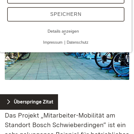
SPEICHERN
Details anzeigen
Impressum
|
Datenschutz
NOTWENDIGE COOKIES
Technisch notwendige Cookies ermöglichen
grundlegende Funktionen und sind für die
einwandfreie Funktion der Webseite erforderlich.
STATISTIK
Überspringe Zitat
Statistik-Cookies werden zur Analyse und
Optimierung der Webseite verwendet.
Das Projekt „Mitarbeiter-Mobilität am
Standort Bosch Schwieberdingen“ ist ein
Matomo