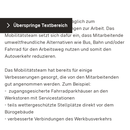
Zugriff auf diese Inhalte keiner manuellen
Zustimmung mehr.
Tausende Beschäftigte fahren täglich zum
Überspringe Textbereich
Instagram
Firmenstandort in Schwieberdingen zur Arbeit. Das
Mobilitätsteam setzt sich dafür ein, dass Mitarbeitende
Name:
umweltfreundliche Alternativen wie Bus, Bahn und/oder
csrftoken, datr, ds_user_id, mid, rur, sessionid
Fahrrad für den Arbeitsweg nutzen und somit den
Anbieter:
Autoverkehr reduzieren.
Instagram (Meta Platforms Ireland Limited)
Das Mobilitätsteam hat bereits für einige
Zweck:
Verbesserungen gesorgt, die von den Mitarbeitenden
Wird verwendet, um Instagram-Inhalte auf der
gut angenommen werden. Zum Beispiel:
Website anzuzeigen und mit dem sozialen
- zugangsgesicherte Fahrradparkhäuser an den
Netzwerk zu interagieren. Dabei werden
personenbezogene Daten durch Instagram
Werkstoren mit Servicestationen
verarbeitet.
- teils wettergeschützte Stellplätze direkt vor dem
Bürogebäude
Cookie Laufzeit:
- verbesserte Verbindungen des Werkbusverkehrs
Variiert je nach Cookie (Session bis zu 2 Jahre)