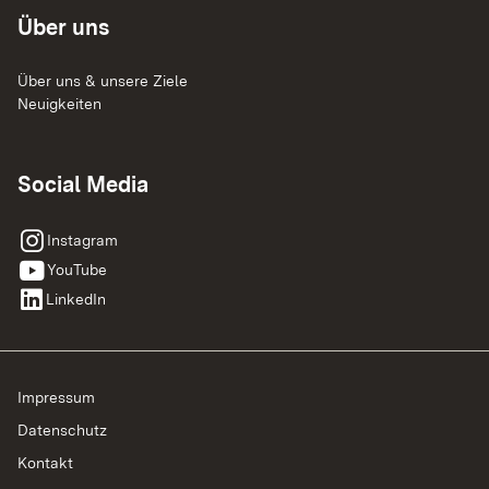
Über uns
Über uns & unsere Ziele
Neuigkeiten
Social Media
instagram
Instagram
youtube
YouTube
linkedin
LinkedIn
Impressum
Datenschutz
Kontakt