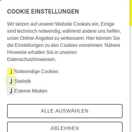
Überspringe Navigation
COOKIE EINSTELLUNGEN
menu
Leichte Sprache
Wir setzen auf unserer Website Cookies ein. Einige
Mitarbeiter-Mobilität am
sind technisch notwendig, während andere uns helfen,
Überspringe Artikel-Bühne
Gebärdensprache
unser Online-Angebot zu verbessern. Hier können Sie
Standort Schwieberdingen
die Einstellungen zu den Cookies vornehmen. Nähere
Hinweise erhalten Sie in unseren
Gewinner in der Kategorie „Garantiert Mobil“
Datenschutzhinweisen.
ist das Mobilitätsteam um Stefanie
Notwendige Cookies
Milankovic mit dem Projekt „Mitarbeiter-
Statistik
Mobilität am Standort Schwieberdingen“ der
Externe Medien
Robert Bosch GmbH.
Teilen
share
ALLE AUSWÄHLEN
©
Robert Bosch GmbH
ABLEHNEN