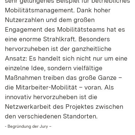
sehr gelungenes Beispiel für betriebliches
Name:
Mobilitätsmanagement. Dank hoher
_pk_id, _pk_ref
Nutzerzahlen und dem großen
Anbieter:
Engagement des Mobilitätsteams hat es
neue-mobilitaet-bw.de
eine enorme Strahlkraft. Besonders
Zweck:
hervorzuheben ist der ganzheitliche
Coo­kie von Matomo für Web­site-Ana­ly­sen. Wird
ver­wen­det, um einige Details über den Benut­zer zu
Ansatz: Es handelt sich nicht nur um eine
spei­chern, wie z. B. die ein­deu­tige Besu­cher-ID.
einzelne Idee, sondern vielfältige
Cookie Laufzeit:
Maßnahmen treiben das große Ganze –
12 Monate, 6 Monate
die Mitarbeiter-Mobilität – voran. Als
innovativ hervorzuheben ist die
EXTERNE MEDIEN
Netzwerkarbeit des Projektes zwischen
Inhalte von Videoplattformen und Social-Media-
den verschiedenen Standorten.
Plattformen sowie anderen externen Domains
werden standardmäßig blockiert. Wenn Cookies
- Begründung der Jury –
von externen Medien akzeptiert werden, bedarf der