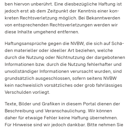
ben hier­von unbe­rührt. Eine dies­be­züg­li­che Haf­tung ist
jedoch erst ab dem Zeit­punkt der Kennt­nis einer kon­
kre­ten Rechts­ver­let­zung mög­lich. Bei Bekannt­wer­den
von ent­spre­chen­den Rechts­ver­let­zun­gen wer­den wir
diese Inhalte umge­hend ent­fer­nen.
Haf­tungs­ansprü­che gegen die NVBW, die sich auf Schä­
den mate­ri­el­ler oder ide­el­ler Art bezie­hen, wel­che
durch die Nut­zung oder Nicht­nut­zung der dar­ge­bo­te­nen
Infor­ma­ti­o­nen bzw. durch die Nut­zung feh­ler­haf­ter und
unvoll­stän­di­ger Infor­ma­ti­o­nen ver­ur­sacht wur­den, sind
grund­sätz­lich aus­ge­schlos­sen, sofern sei­tens NVBW
kein nach­weis­lich vor­sätz­li­ches oder grob fahr­läs­si­ges
Ver­schul­den vor­liegt.
Texte, Bil­der und Gra­fi­ken in die­sem Por­tal die­nen der
Beschrei­bung und Ver­an­schau­li­chung. Wir kön­nen
daher für etwaige Feh­ler keine Haf­tung über­neh­men.
Für Hin­weise sind wir jedoch dank­bar. Bitte neh­men Sie