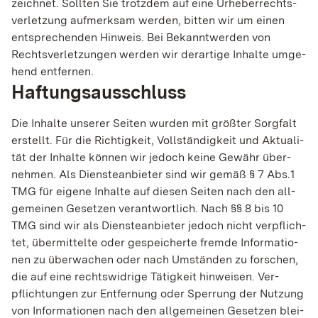
zeich­net. Soll­ten Sie trotz­dem auf eine Urhe­ber­rechts­
ver­let­zung auf­merk­sam wer­den, bit­ten wir um einen
ent­spre­chen­den Hin­weis. Bei Bekannt­wer­den von
Rechts­ver­let­zun­gen wer­den wir der­ar­tige Inhalte umge­
hend ent­fer­nen.
Haf­tungs­aus­schluss
Die Inhalte unse­rer Sei­ten wur­den mit größ­ter Sorg­falt
erstellt. Für die Rich­tig­keit, Voll­stän­dig­keit und Aktu­a­li­
tät der Inhalte kön­nen wir jedoch keine Gewähr über­
neh­men. Als Diens­tean­bie­ter sind wir gemäß § 7 Abs.1
TMG für eigene Inhalte auf die­sen Sei­ten nach den all­
ge­mei­nen Geset­zen ver­ant­wort­lich. Nach §§ 8 bis 10
TMG sind wir als Diens­tean­bie­ter jedoch nicht ver­pflich­
tet, über­mit­telte oder gespei­cherte fremde Infor­ma­ti­o­
nen zu über­wa­chen oder nach Umstän­den zu for­schen,
die auf eine rechts­wid­rige Tätig­keit hin­wei­sen. Ver­
pflich­tun­gen zur Ent­fer­nung oder Sper­rung der Nut­zung
von Infor­ma­ti­o­nen nach den all­ge­mei­nen Geset­zen blei­