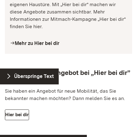
eigenen Haustüre. Mit
Hier bei dir
machen wir
„
“
Variiert je nach Cookie (Session bis zu 2 Jahre)
diese Angebote zusammen sichtbar. Mehr
Informationen zur Mitmach-Kampagne
Hier bei dir
„
“
finden Sie hier.
Mehr zu Hier bei dir
arrow_right
Jetzt Mobilitätsangebot bei „Hier bei dir”
Überspringe Text
einreichen!
Sie haben ein Angebot für neue Mobilität, das Sie
bekannter machen möchten? Dann melden Sie es an.
Hier bei dir