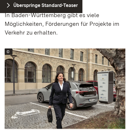
Fördern lassen
Überspringe Standard-Teaser
In Baden-Württemberg gibt es viele
Möglichkeiten, Förderungen für Projekte im
Verkehr zu erhalten.
©
2023 Ministerium für Verkehr Baden-Württemberg CC BY-SA