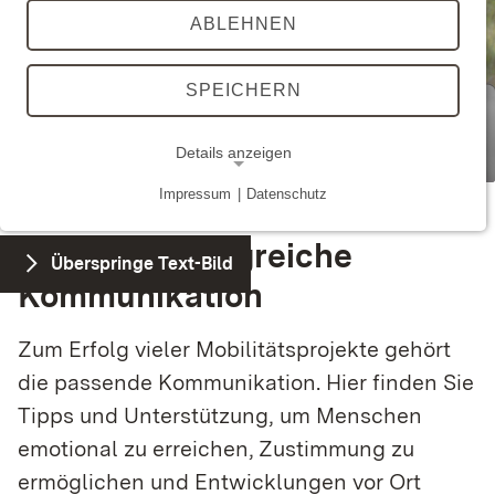
ABLEHNEN
SPEICHERN
Details anzeigen
Impressum
|
Datenschutz
NOTWENDIGE COOKIES
Tipps für erfolgreiche
Technisch notwendige Cookies ermöglichen
Überspringe Text-Bild
grundlegende Funktionen und sind für die
Kommunikation
einwandfreie Funktion der Webseite erforderlich.
Zum Erfolg vieler Mobilitätsprojekte gehört
die passende Kommunikation. Hier finden Sie
STATISTIK
Tipps und Unterstützung, um Menschen
Statistik-Cookies werden zur Analyse und
emotional zu erreichen, Zustimmung zu
Optimierung der Webseite verwendet.
ermöglichen und Entwicklungen vor Ort