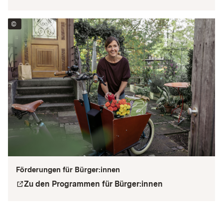
©
2023 Ministerium für Verkehr Baden-Württemberg CC BY-SA
Förderungen für Bürger:innen
Zu den Programmen für Bürger:innen
square_arrow_topright