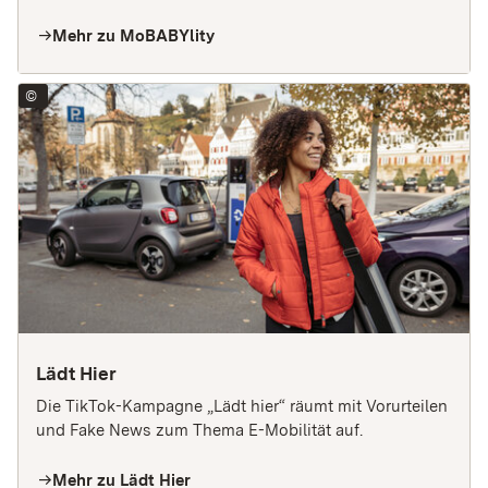
Mehr zu MoBABYlity
arrow_right
©
2023 Ministerium für Verkehr Baden-Württemberg CC BY-SA
Lädt Hier
Die TikTok-Kampagne „Lädt hier“ räumt mit Vorurteilen 
und Fake News zum Thema E-Mobilität auf.
Mehr zu Lädt Hier
arrow_right