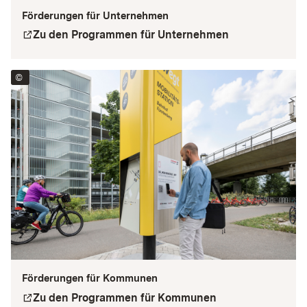
Förderungen für Unternehmen
Zu den Programmen für Unternehmen
square_arrow_topright
©
2023 Ministerium für Verkehr Baden-Württemberg CC BY-SA
Förderungen für Kommunen
Zu den Programmen für Kommunen
square_arrow_topright