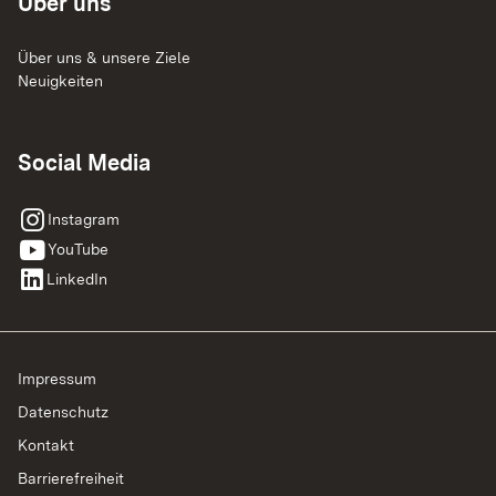
Über uns
Über uns & unsere Ziele
Neuigkeiten
Social Media
instagram
Instagram
youtube
YouTube
linkedin
LinkedIn
Impressum
Datenschutz
Kontakt
Barrierefreiheit