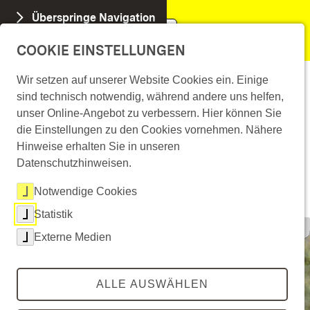
Überspringe Navigation
menu
Leichte Sprache
COOKIE EINSTELLUNGEN
Für Kommunen &
Überspringe Seiten-Bühne
Gebärdensprache
Wir setzen auf unserer Website Cookies ein. Einige
Organisationen
sind technisch notwendig, während andere uns helfen,
unser Online-Angebot zu verbessern. Hier können Sie
die Einstellungen zu den Cookies vornehmen. Nähere
Neue Mobilität braucht tatkräftige Unterstützerinnen
Hinweise erhalten Sie in unseren
und Unterstützer, die nicht nur selbst handeln, sondern
Datenschutzhinweisen.
auch andere befähigen, diese auszuprobieren und zu
erleben.
Notwendige Cookies
Statistik
©
2023 Ministerium für Verkehr Baden-Württemberg CC BY-SA
Externe Medien
ALLE AUSWÄHLEN