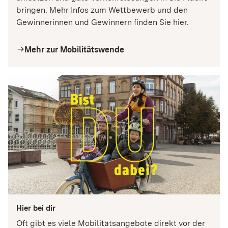
bringen. Mehr Infos zum Wettbewerb und den
Gewinnerinnen und Gewinnern finden Sie hier.
YouTube
Mehr zur Mobilitätswende
arrow_right
Name:
__Secure-1PAPISID, __Secure-1PSID, __Secure-
1PSIDCC, __Secure-1PSIDTS, __Secure-
3PAPISID, __Secure-3PSID, __Secure-3PSIDCC,
__Secure-3PSIDTS, APISID, HSID, SAPISID, SID,
SIDCC, SSID, AEC, NID, OTZ,
SEARCH_SAMESITE, SOCS
Anbieter:
Google Ireland Limited
Zweck:
Wird verwendet, um YouTube-Videos auf der
Website anzuzeigen und mit der Videoplattform zu
interagieren. Dabei werden personenbezogene
Daten durch YouTube verarbeitet.
Hier bei dir
Oft gibt es viele Mobilitätsangebote direkt vor der
Cookie Laufzeit: