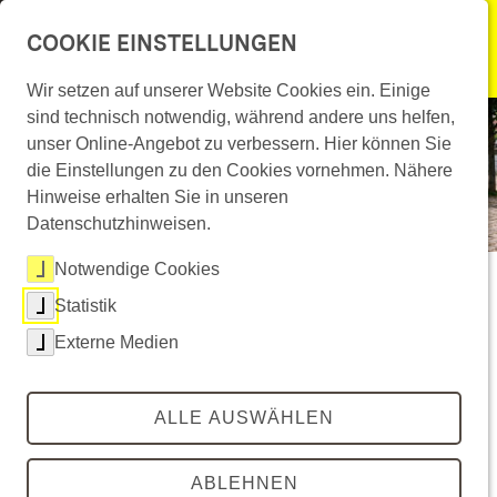
Überspringe Navigation
COOKIE EINSTELLUNGEN
menu
Leichte Sprache
Wir setzen auf unserer Website Cookies ein. Einige
©
KI-generiert mit Google Gemini
sind technisch notwendig, während andere uns helfen,
Überspringe Hero-Bühne
Gebärdensprache
unser Online-Angebot zu verbessern. Hier können Sie
die Einstellungen zu den Cookies vornehmen. Nähere
Hinweise erhalten Sie in unseren
Datenschutzhinweisen.
Notwendige Cookies
Passt E-Mobilität zu dir?
Statistik
Externe Medien
Bei der Elektromobilität gibt es viele Fragen –
etwa zu Reichweite, Laden, Kosten,
ALLE AUSWÄHLEN
Sicherheit oder Umweltfreundlichkeit. Wir
bieten fundierte und unabhängige
ABLEHNEN
Antworten. Diese helfen, Unsicherheiten